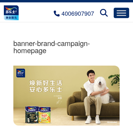
4006907907
banner-brand-campaign-
homepage