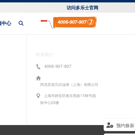
访问多乐士官网
频中心
联系我们
4006-907-907
阿克苏诺贝尔油漆（上海）有限公司
上海市静安区南京西路1788号国
际中心22楼
预约焕新