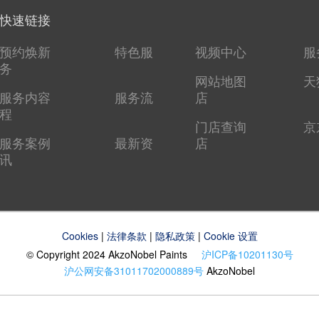
快速链接
预约焕新
特色服
视频中心
服
务
网站地图
天
服务内容
服务流
店
程
门店查询
京
服务案例
最新资
店
讯
Cookies
|
法律条款
|
隐私政策
|
Cookie 设置
© Copyright 2024 AkzoNobel Paints
沪ICP备10201130号
沪公网安备31011702000889号
AkzoNobel