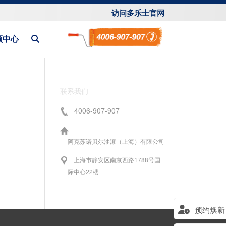
访问多乐士官网
频中心
联系我们
4006-907-907
阿克苏诺贝尔油漆（上海）有限公司
上海市静安区南京西路1788号国
际中心22楼
预约焕新