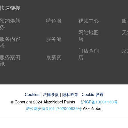
快速链接
预约焕新
特色服
视频中心
服
务
网站地图
天
服务内容
服务流
店
程
门店查询
京
服务案例
最新资
店
讯
Cookies
|
法律条款
|
隐私政策
|
Cookie 设置
© Copyright 2024 AkzoNobel Paints
沪ICP备10201130号
沪公网安备31011702000889号
AkzoNobel