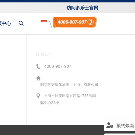
访问多乐士官网
频中心
联系我们
4006-907-907
阿克苏诺贝尔油漆（上海）有限公司
上海市静安区南京西路1788号国
际中心22楼
预约焕新