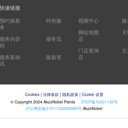
快速链接
预约焕新
特色服
视频中心
服
务
网站地图
天
服务内容
服务流
店
程
门店查询
京
服务案例
最新资
店
讯
Cookies
|
法律条款
|
隐私政策
|
Cookie 设置
© Copyright 2024 AkzoNobel Paints
沪ICP备10201130号
沪公网安备31011702000889号
AkzoNobel