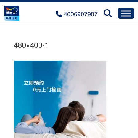
4006907907
480×400-1