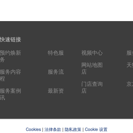
快速链接
预约焕新
特色服
视频中心
服
务
网站地图
天
服务内容
服务流
店
程
门店查询
京
服务案例
最新资
店
讯
Cookies
|
法律条款
|
隐私政策
|
Cookie 设置