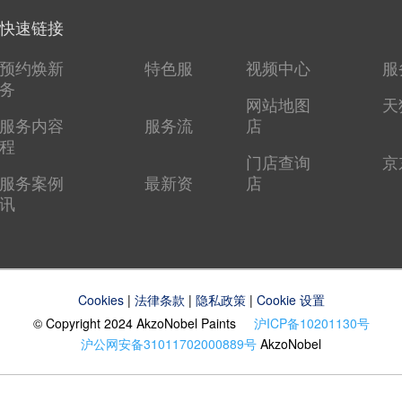
快速链接
预约焕新
特色服
视频中心
服
务
网站地图
天
服务内容
服务流
店
程
门店查询
京
服务案例
最新资
店
讯
Cookies
|
法律条款
|
隐私政策
|
Cookie 设置
© Copyright 2024 AkzoNobel Paints
沪ICP备10201130号
沪公网安备31011702000889号
AkzoNobel