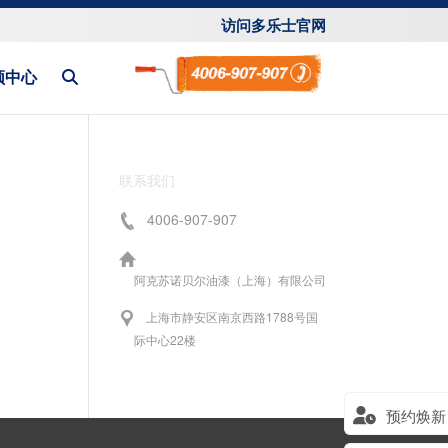
访问多乐士官网
频中心
联系我们
4006-907-907
阿克苏诺贝尔油漆（上海）有限公司
上海市静安区南京西路1788号国
际中心22楼
预约焕新