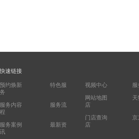
快速链接
预约焕新
特色服
视频中心
服
务
网站地图
天
服务内容
服务流
店
程
门店查询
京
服务案例
最新资
店
讯